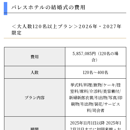
パレスホテルの結婚式の費用
＜大人数120名以上プラン＞2026年・2027年
限定
5,857,085円（120名の場
費用
合）
人数
120名～400名
挙式料/料理/飲物/ケーキ/控
室料/席料/介添料/美容着付/
プラン内容
新婦新郎衣裳/引出物/写真/印
刷物/引出物/装花/サービス
料/司会者
2025年11月1日以降 2025年1
期間
2月31日までに初回来館・お