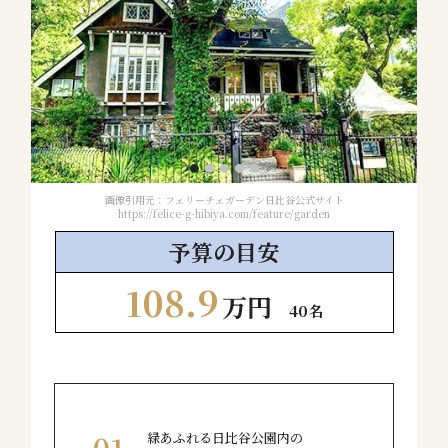
画像引用元：フェリーチェガーデン日比谷公式サイト
気にぴ
https://felice-g-hibiya.com/feature/garden
予算の
目安
108.9
万円
40名
緑あふれる日比谷公園内の