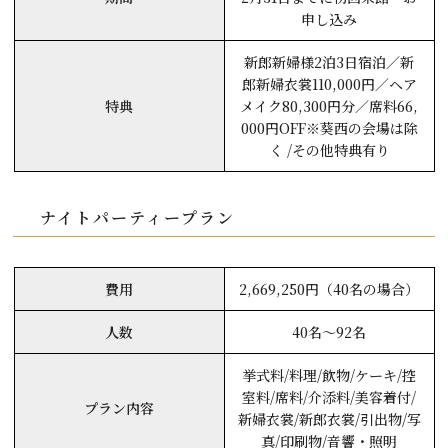
申し込み
新郎新婦様2泊3日宿泊／新
郎新婦衣裳110,000円／ヘア
特典
メイク80,300円分／席料66,
000円OFF※葵西の会場は除
く /その他特典有り
ナイトパーティープラン
費用
2,669,250円（40名の場合）
人数
40名～92名
挙式料/料理/飲物/ケーキ/控
室料/席料/介添料/美容着付/
プラン内容
新婦衣裳/新郎衣裳/引出物/写
真/印刷物/音響・照明