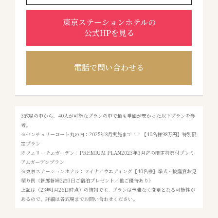
東京ステーションホテルの
公式HPを見る
電話で問い合わせる
3式場の中から、40人が可能なプランの中で最も単価が安かった以下プランを参
考。
※センチュリーコート丸の内：2025年8月実施まで！！【40名様98万円】特別限
定プラン
※フェリーチェガーデン：PREMIUM PLAN2023年3月迄の限定特典付プレミ
アムガーデンプラン
※東京ステーションホテル：マイナビウエディング【40名様】挙式・披露宴お見
積り例《新郎新婦2泊3日ご宿泊プレゼント／他ご優待あり》
上記は（23年1月26日時点）の情報です。プランは予告なく変更となる可能性が
あるので、詳細は各式場までお問い合わせください。