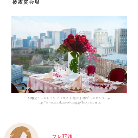
披露宴会場
<
引用元：レストラン アラスカ 日比谷 日本プレスセンター店
http://www.alaskawedding.jp/hibiya/party/
プレ花嫁