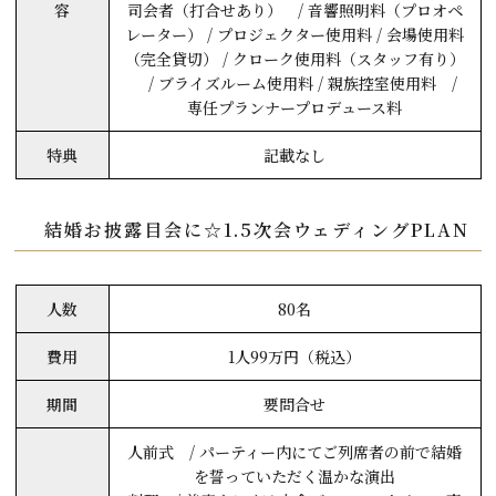
容
司会者（打合せあり） / 音響照明料（プロオペ
レーター） / プロジェクター使用料 / 会場使用料
（完全貸切） / クローク使用料（スタッフ有り）
/ ブライズルーム使用料 / 親族控室使用料 /
専任プランナープロデュース料
特典
記載なし
結婚お披露目会に☆1.5次会ウェディングPLAN
人数
80名
費用
1人99万円（税込）
期間
要問合せ
人前式 / パーティー内にてご列席者の前で結婚
を誓っていただく温かな演出