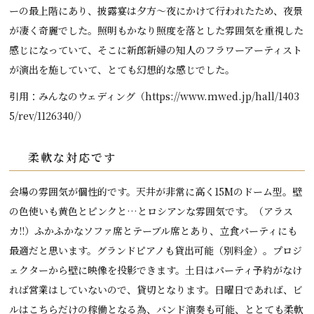
ーの最上階にあり、披露宴は夕方～夜にかけて行われたため、夜景
が凄く奇麗でした。照明もかなり照度を落とした雰囲気を重視した
感じになっていて、そこに新郎新婦の知人のフラワーアーティスト
が演出を施していて、とても幻想的な感じでした。
引用：みんなのウェディング（https://www.mwed.jp/hall/1403
5/rev/1126340/）
柔軟な対応です
会場の雰囲気が個性的です。天井が非常に高く15Mのドーム型。壁
の色使いも黄色とピンクと…とロシアンな雰囲気です。（アラス
カ!!）ふかふかなソファ席とテーブル席とあり、立食パーティにも
最適だと思います。グランドピアノも貸出可能（別料金）。プロジ
ェクターから壁に映像を投影できます。土日はパーティ予約がなけ
れば営業はしていないので、貸切となります。日曜日であれば、ビ
ルはこちらだけの稼働となる為、バンド演奏も可能、ととても柔軟