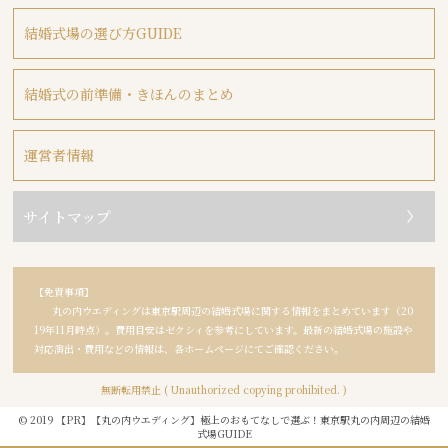
結婚式場の選び方GUIDE
結婚式の前準備・きほんのまとめ
運営者情報
サイトマップ
【免責事項】
丸の内ウエディングは東京駅周辺の結婚式場に関する情報をまとめています（20
19年11月時点）。費用目安はゼクシィを参考にしています。最新の結婚式場の施設や
対応演出・費用などの情報は、各ホームページにてご確認ください。
無断転用禁止 ( Unauthorized copying prohibited. )
© 2019
【丸の内ウエディング】極上のおもてなしで選ぶ！東京駅丸の内周辺の結婚
式場GUIDE