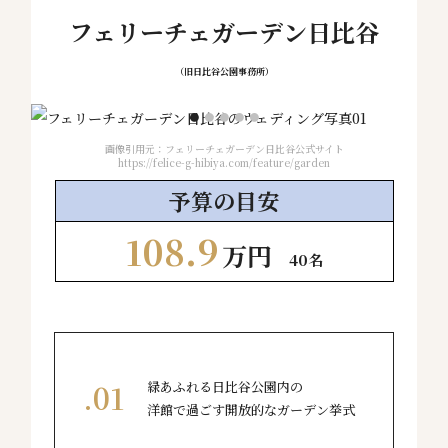
フェリーチェガーデン日比谷
（旧日比谷公園事務所）
画像引用元：フェリーチェガーデン日比谷公式サイト
気にぴ
https://felice-g-hibiya.com/feature/garden
予算の
目安
108.9
万円
40名
緑あふれる日比谷公園内の
洋館で過ごす開放的なガーデン挙式