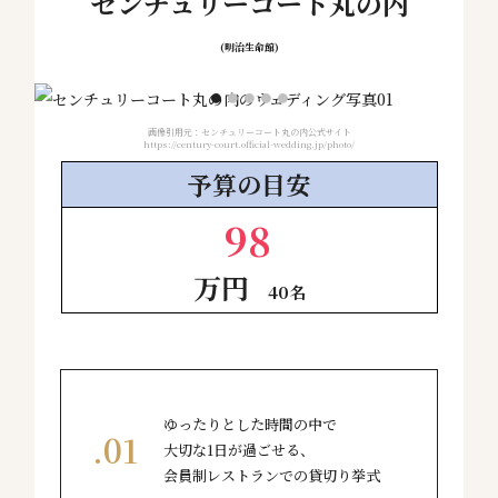
センチュリーコート丸の内
(明治生命館)
画像引用元：センチュリーコート丸の内公式サイト
https://century-court.official-wedding.jp/photo/
予算の
目安
98
万円
40名
ゆったりとした時間の中で
大切な1日が過ごせる、
会員制レストランでの貸切り挙式