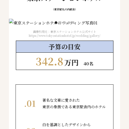
（東京駅丸の内駅舎）
画像引用元：東京ステーションホテル公式サイト
https://www.tokyostationhotel.jp/wedding/gallery/
予算の
目安
342.8
万円
40名
著名な文豪に愛された
東京の象徴である東京駅舎内のホテル
白を基調としたデザインから