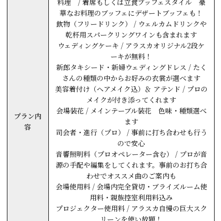
料理 / 着席もしくは立食ブッフェスタイル 豪
華なお料理のブッフェにデザートブッフェも！
飲物（フリードリンク） / ウェルカムドリンクや
乾杯用スパークリングワインも含まれます
ウェディングケーキ / アラスカオリジナル2段ケ
ーキが無料！
新郎タキシード・新婦ウェディングドレス / たく
さんの種類の中からお好みの衣裳が選べます
美容着付け（ヘアメイク込）＆ アテンド / プロの
メイクが付き添ってくれます
会場装花 / メインテーブル装花 色味・種類選べ
プラン内
ます
容
司会者・進行（プロ） / 事前に打ち合わせも行う
ので安心
音響照明料（プロオペレーター含む） / プロが音
源の手配や編集をしてくれます。事前のお打ち合
わせでオススメ曲のご案内も
会場使用料 / 会場内完全貸切・ブライズルーム使
用料・親族控室利用料込み
プロジェクター使用料 / アラスカ自慢の巨大スク
リーンを使い放題！