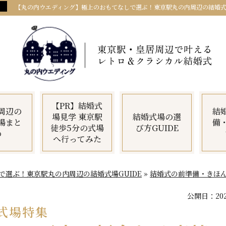
【丸の内ウエディング】極上のおもてなしで選ぶ！東京駅丸の内周辺の結婚式場
【PR】結婚式
周辺の
結
場見学 東京駅
結婚式場の選
場まと
備
徒歩5分の式場
び方GUIDE
め
へ行ってみた
選ぶ！東京駅丸の内周辺の結婚式場GUIDE
»
結婚式の前準備・きほ
公開日：
20
式場特集