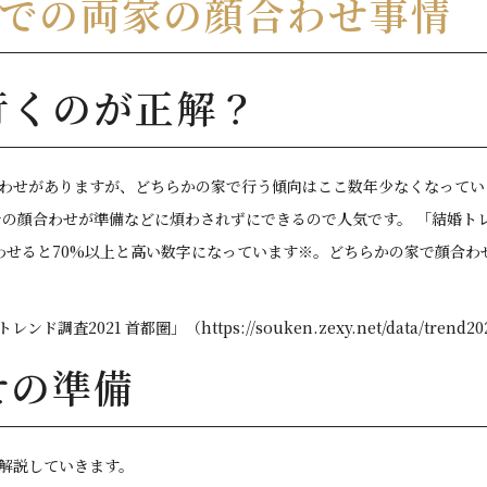
での両家の顔合わせ事情
行くのが正解？
わせがありますが、どちらかの家で行う傾向はここ数年少なくなってい
の顔合わせが準備などに煩わされずにできるので人気です。 「結婚トレ
を合わせると70%以上と高い数字になっています※。どちらかの家で顔合
1 首都圏」（https://souken.zexy.net/data/trend2021/X
せの準備
解説していきます。