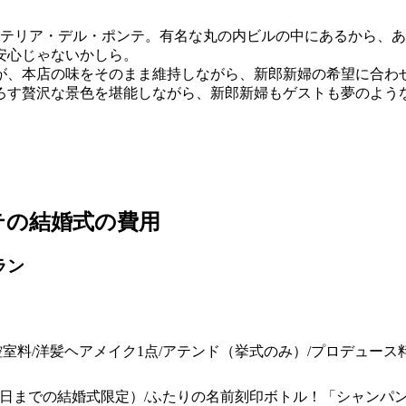
ステリア・デル・ポンテ。有名な丸の内ビルの中にあるから、
安心じゃないかしら。
が、本店の味をそのまま維持しながら、新郎新婦の希望に合わ
下ろす贅沢な景色を堪能しながら、新郎新婦もゲストも夢のよう
テの結婚式の費用
ラン
/控室料/洋髪ヘアメイク1点/アテンド（挙式のみ）/プロデュース
末日までの結婚式限定）/ふたりの名前刻印ボトル！「シャンパンP