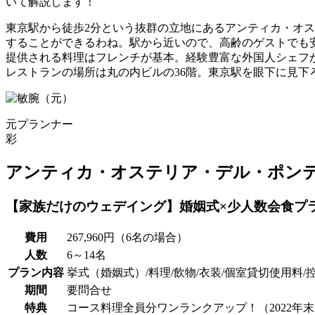
いて解説します！
東京駅から徒歩2分という抜群の立地にあるアンティカ・オ
することができるわね。駅から近いので、高齢のゲストでも
提供される料理はフレンチが基本。経験豊富な外国人シェフ
レストランの場所は丸の内ビルの36階。東京駅を眼下に見
元プランナー
彩
アンティカ・オステリア・デル・ポン
【家族だけのウェデイング】婚姻式×少人数会食プ
費用
267,960円（6名の場合）
人数
6～14名
プラン内容
挙式（婚姻式）/料理/飲物/衣装/個室貸切使用料
期間
要問合せ
特典
コース料理全員分ワンランクアップ！（2022年