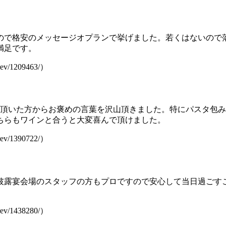
ので格安のメッセージオプランで挙げました。若くはないので
満足です。
v/1209463/）
席頂いた方からお褒めの言葉を沢山頂きました。特にパスタ包
ちらもワインと合うと大変喜んで頂けました。
v/1390722/）
披露宴会場のスタッフの方もプロですので安心して当日過ごす
v/1438280/）