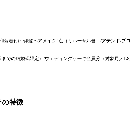
料/和装着付け/洋髪ヘアメイク2点（リハーサル含）/アテンド/プ
日までの結婚式限定）/ウェディングケーキ全員分（対象月／1.8
テの特徴