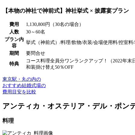
【本物の神社で神前式】神社挙式 × 披露宴プラン
費用
1,130,800円（30名の場合）
人数
30～60名
プラン内
挙式（神前式）/料理/飲物/衣装/会場使用料/控室
容
期間
要問合せ
コース料理全員分ワンランクアップ！（2022年末
特典
和装掛け替え50％OFF
東京駅・丸の内の
おすすめ結婚式場の
費用目安を比較
アンティカ・オステリア・デル・ポン
料理