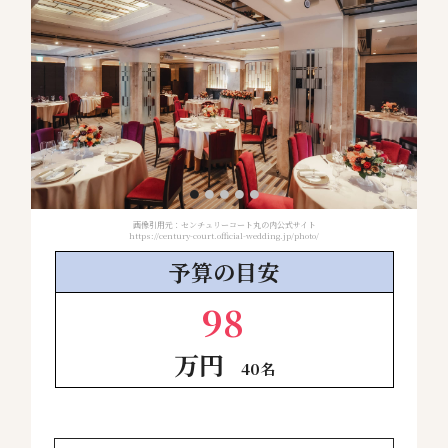
画像引用元：センチュリーコート丸の内公式サイト
https://century-court.official-wedding.jp/photo/
予算の
目安
98
万円
40名