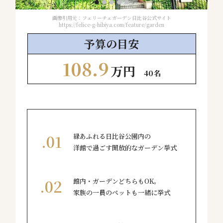
画像引用元：フェリーチェガーデン日比谷公式サイト
気にぴ
https://felice-g-hibiya.com/feature/garden
予算の
目安
108.9
万円
40名
緑あふれる日比谷公園内の
洋館で過ごす開放的なガーデン挙式
館内・ガーデンどちらもOK。
家族の一員のペットも一緒に挙式