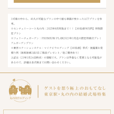
3式場の中から、40人が可能なプランの中で最も単価が安かった以下プランを参
考。
※センチュリーコート丸の内：2025年8月実施まで！！【40名様98万円】特別限
定プラン
※フェリーチェガーデン：PREMIUM PLAN2023年3月迄の限定特典付プレミ
アムガーデンプラン
※東京ステーションホテル：マイナビウエディング【40名様】挙式・披露宴お見
積り例《新郎新婦2泊3日ご宿泊プレゼント／他ご優待あり》
上記は（23年1月26日時点）の情報です。プランは予告なく変更となる可能性が
あるので、詳細は各式場までお問い合わせください。