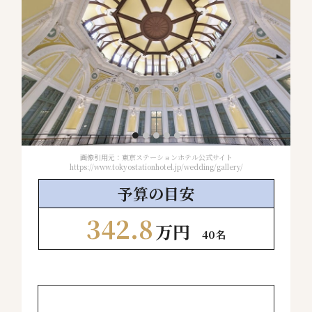
画像引用元：東京ステーションホテル公式サイト
https://www.tokyostationhotel.jp/wedding/gallery/
予算の
目安
342.8
万円
40名